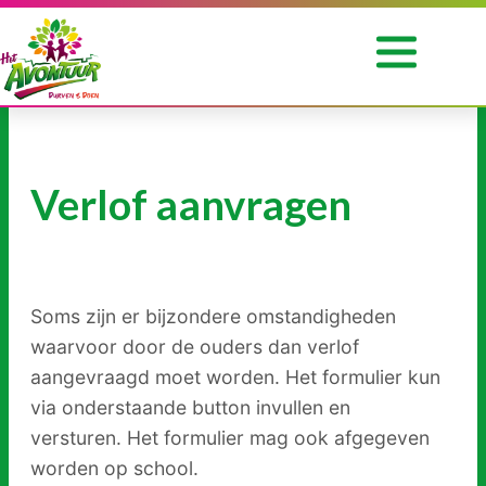
Ga
naar
de
inhoud
Onze
Verlof aanvragen
school
Voor
ouders
Opvang
Soms zijn er bijzondere omstandigheden
waarvoor door de ouders dan verlof
Praktische
aangevraagd moet worden. Het formulier kun
informatie
via onderstaande button invullen en
versturen. Het formulier mag ook afgegeven
Nieuwe
worden op school.
Leerling