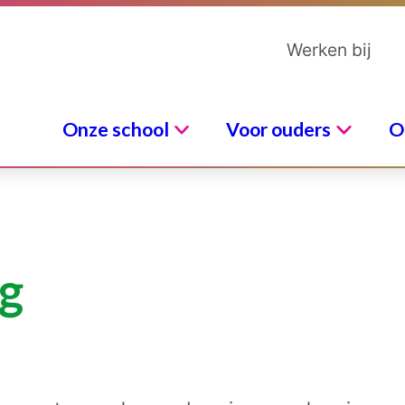
Werken bij
Onze school
Voor ouders
O
ng