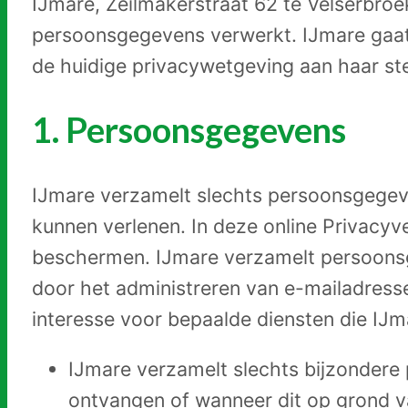
IJmare, Zeilmakerstraat 62 te Velserbro
Nieuwe
Leerling
persoonsgegevens verwerkt. IJmare gaat
de huidige privacywetgeving aan haar ste
Contact
Werken
1. Persoonsgegevens
bij
IJmare verzamelt slechts persoonsgegeve
kunnen verlenen. In deze online Privacyv
beschermen. IJmare verzamelt persoonsge
door het administreren van e-mailadress
interesse voor bepaalde diensten die IJ
IJmare verzamelt slechts bijzonder
ontvangen of wanneer dit op grond va