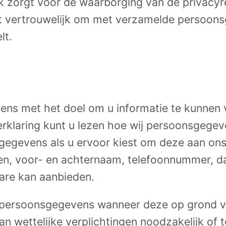
ek zorgt voor de waarborging van de privacyr
 vertrouwelijk om met verzamelde persoonsg
lt.
ns met het doel om u informatie te kunnen v
erklaring kunt u lezen hoe wij persoonsgege
gevens als u ervoor kiest om deze aan ons b
en, voor- en achternaam, telefoonnummer, da
mare kan aanbieden.
e persoonsgegevens wanneer deze op grond v
n wettelijke verplichtingen noodzakelijk of t