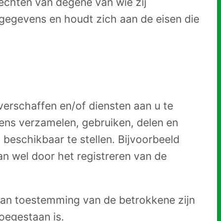
echten van degene van wie zij
egevens en houdt zich aan de eisen die
erschaffen en/of diensten aan u te
vens verzamelen, gebruiken, delen en
eschikbaar te stellen. Bijvoorbeeld
n wel door het registreren van de
an toestemming van de betrokkene zijn
oegestaan is.