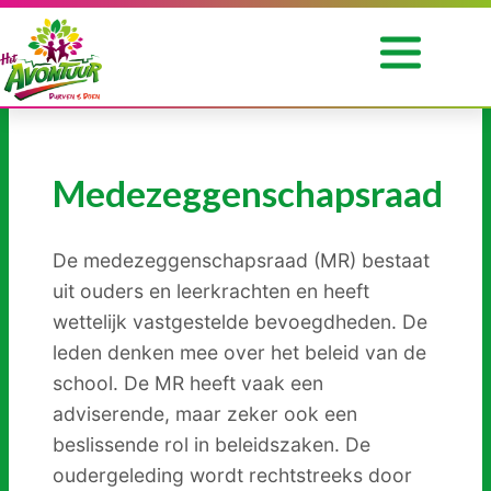
Ga
naar
de
inhoud
Onze
Medezeggenschapsraad
school
Voor
De medezeggenschapsraad (MR) bestaat
ouders
uit ouders en leerkrachten en heeft
Opvang
wettelijk vastgestelde bevoegdheden. De
leden denken mee over het beleid van de
Praktische
school. De MR heeft vaak een
informatie
adviserende, maar zeker ook een
beslissende rol in beleidszaken. De
Nieuwe
oudergeleding wordt rechtstreeks door
Leerling